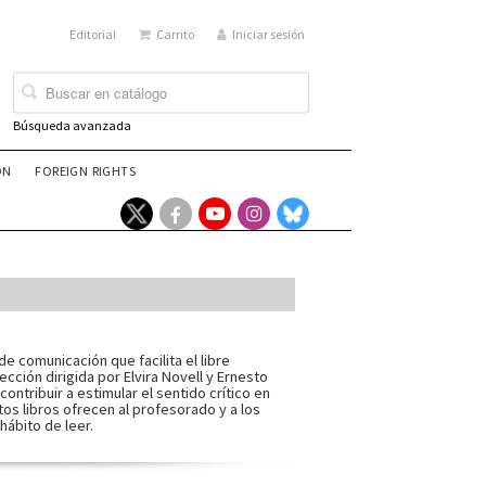
Editorial
Carrito
Iniciar sesión
Búsqueda avanzada
ÓN
FOREIGN RIGHTS
e comunicación que facilita el libre
cción dirigida por Elvira Novell y Ernesto
ntribuir a estimular el sentido crítico en
tos libros ofrecen al profesorado y a los
 hábito de leer.