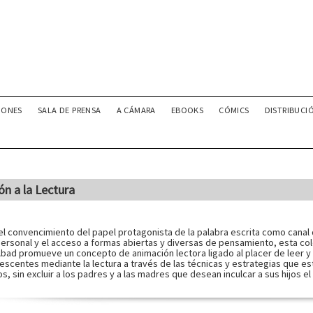
IONES
SALA DE PRENSA
A CÁMARA
EBOOKS
CÓMICS
DISTRIBUCI
n a la Lectura
el convencimiento del papel protagonista de la palabra escrita como canal d
personal y el acceso a formas abiertas y diversas de pensamiento, esta cole
bad promueve un concepto de animación lectora ligado al placer de leer y co
lescentes mediante la lectura a través de las técnicas y estrategias que es
os, sin excluir a los padres y a las madres que desean inculcar a sus hijos el