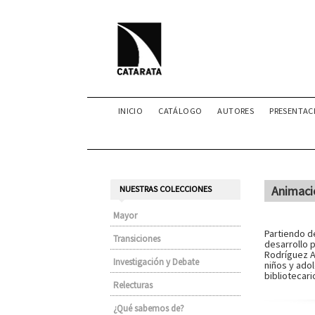
INICIO
CATÁLOGO
AUTORES
PRESENTAC
Animació
NUESTRAS COLECCIONES
Mayor
Partiendo d
Transiciones
desarrollo 
Rodríguez A
Investigación y Debate
niños y ado
bibliotecari
Relecturas
¿Qué sabemos de?