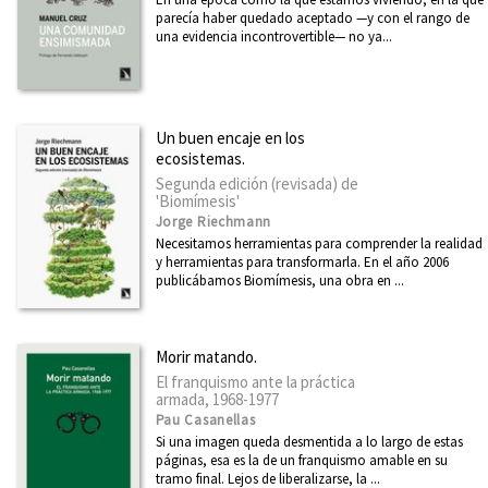
Breves historias de países de América
parecía haber quedado aceptado —y con el rango de
una evidencia incontrovertible— no ya...
Primero de Mayo
Arquitecturas
Ciudad 2030
Un buen encaje en los
ecosistemas.
Miradas Matemáticas
Segunda edición (revisada) de
Casa África
'Biomímesis'
Jorge Riechmann
Desarrollo y Cooperación
Necesitamos herramientas para comprender la realidad
y herramientas para transformarla. En el año 2006
Economía inclusiva
publicábamos Biomímesis, una obra en ...
Dirasat - Estudios Árabes
arte + educación
Morir matando.
El franquismo ante la práctica
Eleanor Roosevelt
armada, 1968-1977
Física y Ciencia para todos
Pau Casanellas
Si una imagen queda desmentida a lo largo de estas
Divulgación Científica
páginas, esa es la de un franquismo amable en su
tramo final. Lejos de liberalizarse, la ...