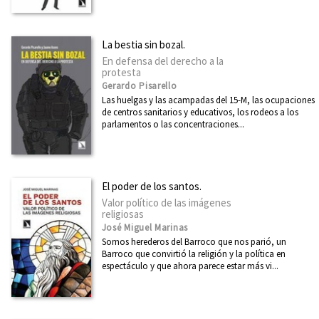
Diseño
Divulgación científica
La bestia sin bozal.
Ecología
En defensa del derecho a la
protesta
Economía
Gerardo Pisarello
Educación
Las huelgas y las acampadas del 15-M, las ocupaciones
de centros sanitarios y educativos, los rodeos a los
Ética
parlamentos o las concentraciones...
Euskadi
Feminismo
El poder de los santos.
Filosofía
Valor político de las imágenes
religiosas
Física
José Miguel Marinas
Somos herederos del Barroco que nos parió, un
Ver todas... (21)
Barroco que convirtió la religión y la política en
espectáculo y que ahora parece estar más vi...
CATÁLOGOS PDF