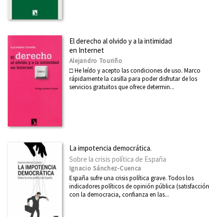
Ver todas... (21)
MATERIAS
El derecho al olvido y a la intimidad
en Internet
Administración pública
Alejandro Touriño
□ He leído y acepto las condiciones de uso. Marco
África
rápidamente la casilla para poder disfrutar de los
servicios gratuitos que ofrece determin...
América Latina
Arquitectura
Arte
Asia
La impotencia democrática.
Cataluña
Sobre la crisis política de España
Ignacio Sánchez-Cuenca
Ciencia
España sufre una crisis política grave. Todos los
Cooperación y desarrollo
indicadores políticos de opinión pública (satisfacción
con la democracia, confianza en las...
Derechos Humanos