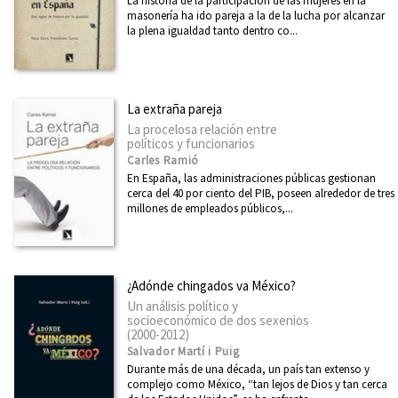
La historia de la participación de las mujeres en la
masonería ha ido pareja a la de la lucha por alcanzar
la plena igualdad tanto dentro co...
La extraña pareja
La procelosa relación entre
políticos y funcionarios
Carles Ramió
En España, las administraciones públicas gestionan
cerca del 40 por ciento del PIB, poseen alrededor de tres
millones de empleados públicos,...
¿Adónde chingados va México?
Un análisis político y
socioeconómico de dos sexenios
(2000-2012)
Salvador Martí i Puig
Durante más de una década, un país tan extenso y
complejo como México, “tan lejos de Dios y tan cerca