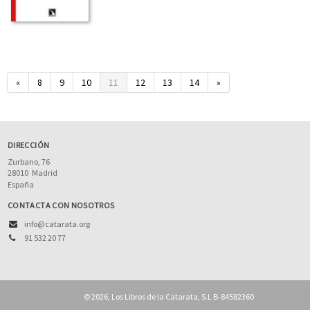
«
8
9
10
11
12
13
14
»
DIRECCIÓN
Zurbano, 76
28010
Madrid
España
CONTACTA CON NOSOTROS
info@catarata.org
91 532 20 77
© 2026, Los Libros de la Catarata, S.L B-84582360