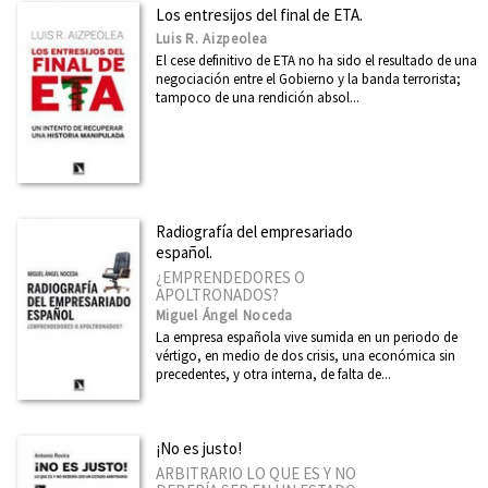
Boletín julio 2026
Los entresijos del final de ETA.
Luis R. Aizpeolea
Boletín junio 2026
El cese definitivo de ETA no ha sido el resultado de una
Boletín mayo 2026
negociación entre el Gobierno y la banda terrorista;
tampoco de una rendición absol...
Boletín abril 2026
Boletín marzo 2026
Ver todos... (66)
Radiografía del empresariado
español.
¿EMPRENDEDORES O
APOLTRONADOS?
Miguel Ángel Noceda
La empresa española vive sumida en un periodo de
vértigo, en medio de dos crisis, una económica sin
precedentes, y otra interna, de falta de...
¡No es justo!
ARBITRARIO LO QUE ES Y NO