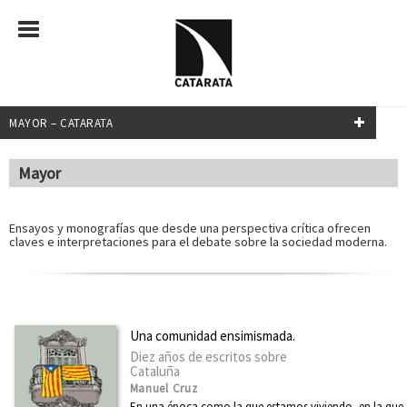
MAYOR – CATARATA
NUESTRAS COLECCIONES
Mayor
Mayor
Ensayos y monografías que desde una perspectiva crítica ofrecen
Transiciones
claves e interpretaciones para el debate sobre la sociedad moderna.
Investigación y Debate
Relecturas
¿Qué sabemos de?
Una comunidad ensimismada.
Transiciones
Diez años de escritos sobre
Cataluña
Clásicos del Pensamiento Crítico
Manuel Cruz
En una época como la que estamos viviendo, en la que