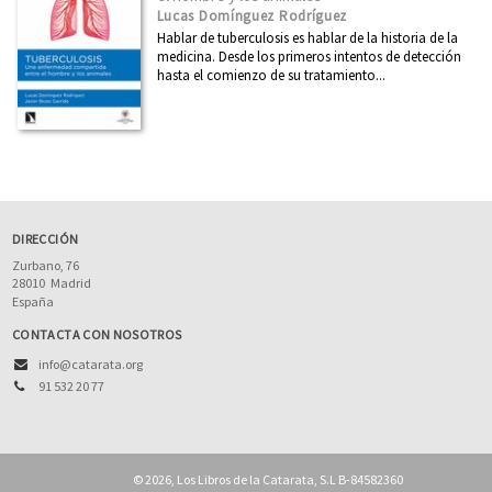
Boletín julio 2026
Lucas Domínguez Rodríguez
Hablar de tuberculosis es hablar de la historia de la
Boletín junio 2026
medicina. Desde los primeros intentos de detección
hasta el comienzo de su tratamiento...
Boletín mayo 2026
Boletín abril 2026
Boletín marzo 2026
Ver todos... (66)
DIRECCIÓN
Zurbano, 76
28010
Madrid
España
CONTACTA CON NOSOTROS
info@catarata.org
91 532 20 77
© 2026, Los Libros de la Catarata, S.L B-84582360