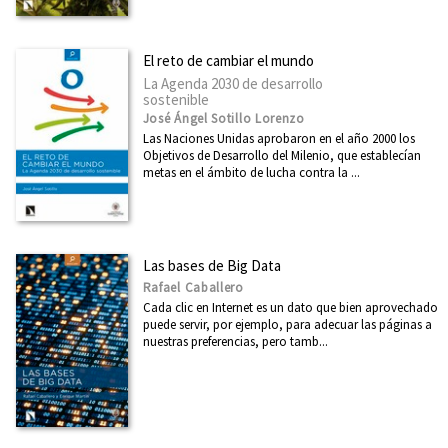
Breves historias de países de América
Primero de Mayo
El reto de cambiar el mundo
Arquitecturas
La Agenda 2030 de desarrollo
sostenible
Ciudad 2030
José Ángel Sotillo Lorenzo
Las Naciones Unidas aprobaron en el año 2000 los
Miradas Matemáticas
Objetivos de Desarrollo del Milenio, que establecían
metas en el ámbito de lucha contra la ...
Casa África
Desarrollo y Cooperación
Economía inclusiva
Las bases de Big Data
Dirasat - Estudios Árabes
Rafael Caballero
Cada clic en Internet es un dato que bien aprovechado
arte + educación
puede servir, por ejemplo, para adecuar las páginas a
nuestras preferencias, pero tamb...
Eleanor Roosevelt
Física y Ciencia para todos
Divulgación Científica