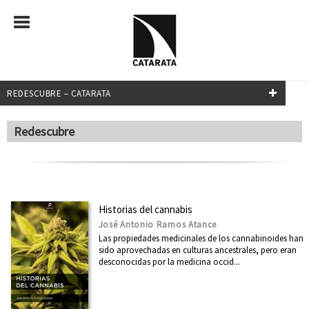
REDESCUBRE – CATARATA
NUESTRAS COLECCIONES
Redescubre
Mayor
Transiciones
Investigación y Debate
Historias del cannabis
Relecturas
José Antonio Ramos Atance
Las propiedades medicinales de los cannabinoides han
¿Qué sabemos de?
sido aprovechadas en culturas ancestrales, pero eran
desconocidas por la medicina occid...
Transiciones
Clásicos del Pensamiento Crítico