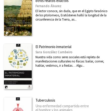
otros relatos exactos
Diseño
Fernando Álvarez
Divulgación científica
El lector conoce, sin duda, que en el Egipto faraónico
de los ptolomeos, Eratóstenes halló la longitud de la
Ecología
circunferencia de la Tierra, as...
Economía
Educación
Ética
El Patrimonio inmaterial
Euskadi
Sara González Cambeiro
Nuestra vida como seres sociales está repleta de
Feminismo
manifestaciones culturales no físicas: bailar, comer,
hablar, vestirnos, ir a fiestas… Algu...
Filosofía
Física
Ver todas... (21)
Tuberculosis
CATÁLOGOS PDF
Una enfermedad compartida entre
el hombre y los animales