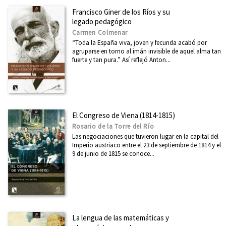
Ver todas... (21)
Francisco Giner de los Ríos y su
legado pedagógico
Carmen Colmenar
MATERIAS
“Toda la España viva, joven y fecunda acabó por
agruparse en torno al imán invisible de aquel alma tan
Administración pública
fuerte y tan pura.” Así reflejó Anton...
África
América Latina
Arquitectura
El Congreso de Viena (1814-1815)
Arte
Rosario de la Torre del Río
Las negociaciones que tuvieron lugar en la capital del
Asia
Imperio austriaco entre el 23 de septiembre de 1814 y el
9 de junio de 1815 se conoce...
Cataluña
Ciencia
Cooperación y desarrollo
Derechos Humanos
La lengua de las matemáticas y