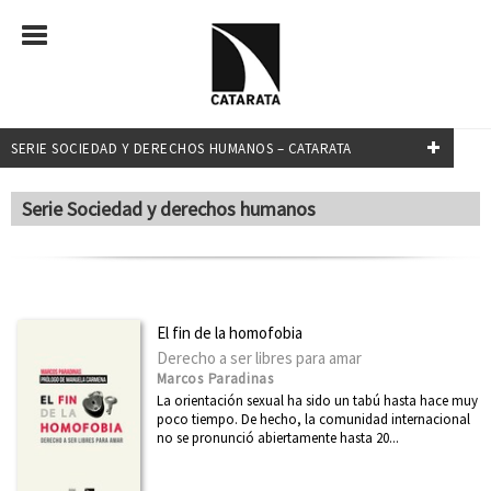
SERIE SOCIEDAD Y DERECHOS HUMANOS – CATARATA
NUESTRAS COLECCIONES
Serie Sociedad y derechos humanos
Mayor
Transiciones
Investigación y Debate
El fin de la homofobia
Relecturas
Derecho a ser libres para amar
Marcos Paradinas
¿Qué sabemos de?
La orientación sexual ha sido un tabú hasta hace muy
poco tiempo. De hecho, la comunidad internacional
Transiciones
no se pronunció abiertamente hasta 20...
Clásicos del Pensamiento Crítico