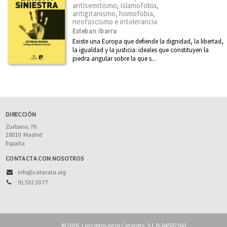
Diseño
antisemitismo, islamofobia,
antigitanismo, homofobia,
Divulgación científica
neofascismo e intolerancia
Esteban Ibarra
Ecología
Existe una Europa que defiende la dignidad, la libertad,
la igualdad y la justicia: ideales que constituyen la
Economía
piedra angular sobre la que s...
Educación
Ética
Euskadi
DIRECCIÓN
Feminismo
Zurbano, 76
28010
Madrid
Filosofía
España
Física
CONTACTA CON NOSOTROS
info@catarata.org
Ver todas... (21)
91 532 20 77
CATÁLOGOS PDF
© 2026, Los Libros de la Catarata, S.L B-84582360