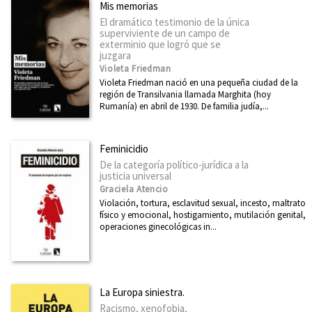
Ver todas... (21)
Mis memorias
El dramático testimonio de la única
superviviente de un campo de
exterminio que logró que se
MATERIAS
juzgara
Violeta Friedman
Administración pública
Violeta Friedman nació en una pequeña ciudad de la
región de Transilvania llamada Marghita (hoy
África
Rumanía) en abril de 1930. De familia judía,...
América Latina
Feminicidio
Arquitectura
De la categoría político-jurídica a la
Arte
justicia universal
Graciela Atencio
Asia
Violación, tortura, esclavitud sexual, incesto, maltrato
físico y emocional, hostigamiento, mutilación genital,
Cataluña
operaciones ginecológicas in...
Ciencia
Cooperación y desarrollo
Derechos Humanos
La Europa siniestra.
Racismo, xenofobia,