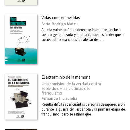
Breves historias de países de América
Primero de Mayo
Vidas comprometidas
Arquitecturas
Berta Rodrigo Mateu
Ante la vulneración de derechos humanos, incluso
Ciudad 2030
siendo generalizada y habitual, puede suceder que la
sociedad no sea capaz de alertar de la...
Miradas Matemáticas
Casa África
Desarrollo y Cooperación
Economía inclusiva
El exterminio de la memoria
Dirasat - Estudios Árabes
Una comisión de la verdad contra
el olvido de las víctimas del
arte + educación
franquismo
Fernando I. Lizundia
Eleanor Roosevelt
Resulta difícil saber cuántas personas desaparecieron
durante la guerra civil española y la primera etapa del
Física y Ciencia para todos
franquismo, pero se estima que...
Divulgación Científica