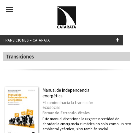
TRANSICIONES – CATARATA
NUESTRAS COLECCIONES
Transiciones
Mayor
Transiciones
Investigación y Debate
Manual de independencia
energética
Relecturas
El camino hacia la transición
¿Qué sabemos de?
ecosocial
Fernando Ferrando Vitales
Transiciones
Este manual disecciona la urgente necesidad de
abordar la emergencia climática no solo como un reto
Clásicos del Pensamiento Crítico
ambiental y técnico, sino también social...