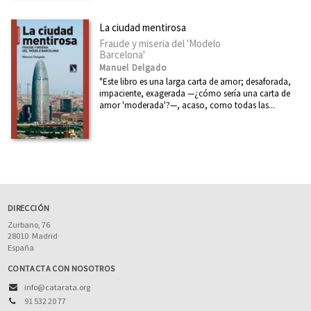
La ciudad mentirosa
Fraude y miseria del 'Modelo
Barcelona'
Manuel Delgado
"Este libro es una larga carta de amor; desaforada,
impaciente, exagerada —¿cómo sería una carta de
amor 'moderada'?—, acaso, como todas las...
DIRECCIÓN
Zurbano, 76
28010
Madrid
España
CONTACTA CON NOSOTROS
info@catarata.org
91 532 20 77