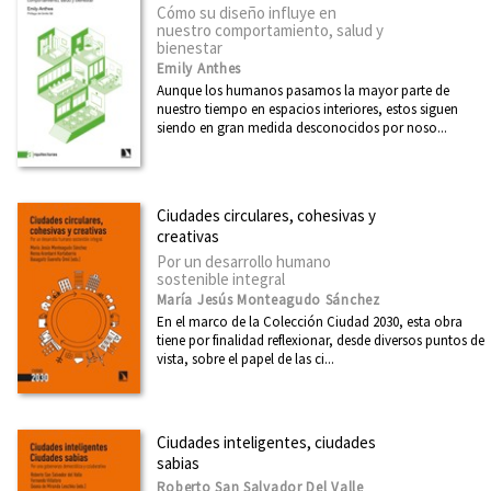
Fuera de Colección
Cómo su diseño influye en
nuestro comportamiento, salud y
bienestar
Emily Anthes
CATÁLOGOS PDF
Aunque los humanos pasamos la mayor parte de
nuestro tiempo en espacios interiores, estos siguen
Boletín julio 2026
siendo en gran medida desconocidos por noso...
Boletín junio 2026
Boletín mayo 2026
Ciudades circulares, cohesivas y
creativas
Boletín abril 2026
Por un desarrollo humano
Boletín marzo 2026
sostenible integral
María Jesús Monteagudo Sánchez
Ver todos... (66)
En el marco de la Colección Ciudad 2030, esta obra
tiene por finalidad reflexionar, desde diversos puntos de
vista, sobre el papel de las ci...
Ciudades inteligentes, ciudades
sabias
Roberto San Salvador Del Valle