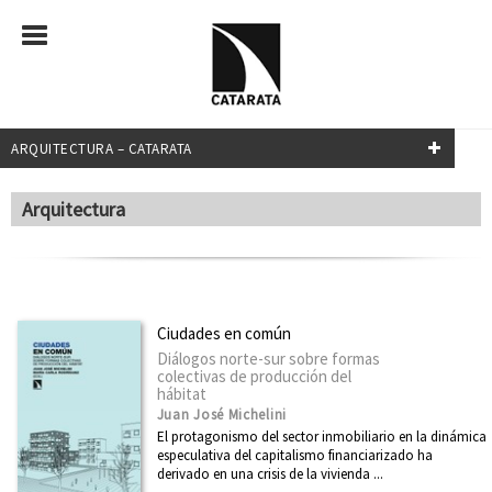
ARQUITECTURA – CATARATA
FILTRADO POR:
Arquitectura
Arquitectura
MATERIAS
Ciudades en común
Diálogos norte-sur sobre formas
Administración pública
colectivas de producción del
hábitat
África
Juan José Michelini
América Latina
El protagonismo del sector inmobiliario en la dinámica
especulativa del capitalismo financiarizado ha
Arquitectura
derivado en una crisis de la vivienda ...