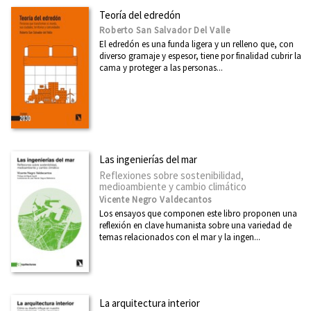
Feminismo
Teoría del edredón
Roberto San Salvador Del Valle
Filosofía
El edredón es una funda ligera y un relleno que, con
Física
diverso gramaje y espesor, tiene por finalidad cubrir la
cama y proteger a las personas...
Ver todas... (39)
NUESTRAS COLECCIONES
Mayor
Las ingenierías del mar
Reflexiones sobre sostenibilidad,
Investigación y Debate
medioambiente y cambio climático
Arquitecturas
Vicente Negro Valdecantos
Los ensayos que componen este libro proponen una
Ciudad 2030
reflexión en clave humanista sobre una variedad de
temas relacionados con el mar y la ingen...
Casa África
Arquia/contextos
25 aniversario
La arquitectura interior