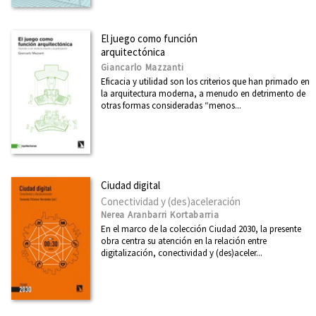
Arte
Asia
El juego como función
arquitectónica
Cataluña
Giancarlo Mazzanti
Eficacia y utilidad son los criterios que han primado en
Ciencia
la arquitectura moderna, a menudo en detrimento de
otras formas consideradas “menos...
Cooperación y desarrollo
Derechos Humanos
Diseño
Divulgación científica
Ciudad digital
Conectividad y (des)aceleración
Ecología
Nerea Aranbarri Kortabarria
Economía
En el marco de la colección Ciudad 2030, la presente
obra centra su atención en la relación entre
Educación
digitalización, conectividad y (des)aceler...
Ética
Euskadi