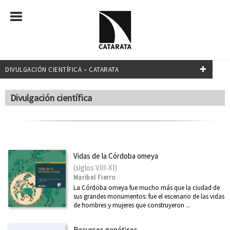
DIVULGACIÓN CIENTÍFICA – CATARATA
FILTRADO POR:
Divulgación científica
Divulgación científica
MATERIAS
Vidas de la Córdoba omeya
(siglos VIII-XI)
Administración pública
Maribel Fierro
África
La Córdoba omeya fue mucho más que la ciudad de
sus grandes monumentos: fue el escenario de las vidas
América Latina
de hombres y mujeres que construyeron ...
Arquitectura
Recursos genéticos