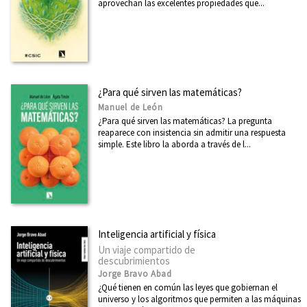
aprovechan las excelentes propiedades que...
Divulgación Científica
Psiquiatría y Cambio Social
Biblioteca Darwiniana
Ensayos Ciencia y Sociedad
¿Para qué sirven las matemáticas?
Fuera de Colección
Manuel de León
¿Para qué sirven las matemáticas? La pregunta
Más que Salud
reaparece con insistencia sin admitir una respuesta
simple. Este libro la aborda a través de l...
Planeta Tierra
Redescubre
CATÁLOGOS PDF
Inteligencia artificial y física
Boletín julio 2026
Un viaje compartido de
descubrimientos
Boletín junio 2026
Jorge Bravo Abad
¿Qué tienen en común las leyes que gobiernan el
Boletín mayo 2026
universo y los algoritmos que permiten a las máquinas