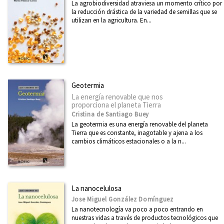
La agrobiodiversidad atraviesa un momento crítico por
Feminismo
la reducción drástica de la variedad de semillas que se
utilizan en la agricultura. En...
Filosofía
Física
Ver todas... (39)
Geotermia
NUESTRAS COLECCIONES
La energía renovable que nos
proporciona el planeta Tierra
Mayor
Cristina de Santiago Buey
La geotermia es una energía renovable del planeta
Investigación y Debate
Tierra que es constante, inagotable y ajena a los
cambios climáticos estacionales o a la n...
¿Qué sabemos de?
Clásicos del Pensamiento Crítico
Miradas Matemáticas
La nanocelulosa
Desarrollo y Cooperación
Jose Miguel González Domínguez
La nanotecnología va poco a poco entrando en
Física y Ciencia para todos
nuestras vidas a través de productos tecnológicos que