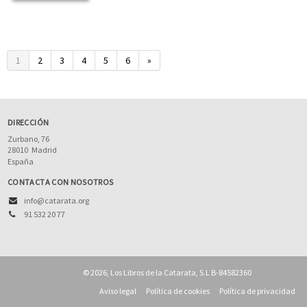
1
2
3
4
5
6
»
DIRECCIÓN
Zurbano, 76
28010
Madrid
España
CONTACTA CON NOSOTROS
info@catarata.org
91 532 20 77
© 2026, Los Libros de la Catarata, S.L B-84582360
Aviso legal
Política de cookies
Política de privacidad