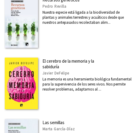
Arte
Pedro Revilla
Nuestra especie está ligada a la biodiversidad de
Asia
plantas y animales terrestres y acuáticos desde que
nuestros antepasados recolectaban alim...
Cataluña
Ciencia
Cooperación y desarrollo
Derechos Humanos
El cerebro de la memoria y la
Diseño
sabiduría
Javier DeFelipe
Divulgación científica
La memoria es una herramienta biológica fundamental
para la supervivencia de los seres vivos. Nos permite
Ecología
resolver problemas, adaptarnos al ...
Economía
Educación
Ética
Las semillas
Euskadi
Marta García-Díaz