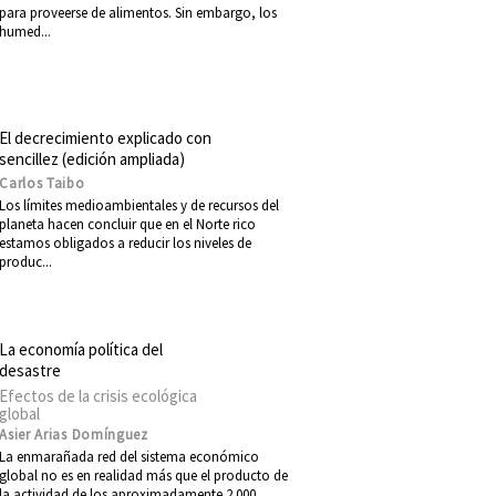
para proveerse de alimentos. Sin embargo, los
humed...
El decrecimiento explicado con
sencillez (edición ampliada)
Carlos Taibo
Los límites medioambientales y de recursos del
planeta hacen concluir que en el Norte rico
estamos obligados a reducir los niveles de
produc...
La economía política del
desastre
Efectos de la crisis ecológica
global
Asier Arias Domínguez
La enmarañada red del sistema económico
global no es en realidad más que el producto de
la actividad de los aproximadamente 2.000