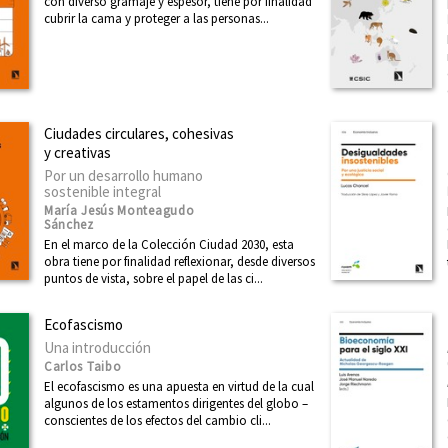
con diverso gramaje y espesor, tiene por finalidad
cubrir la cama y proteger a las personas...
Ciudades circulares, cohesivas
y creativas
Por un desarrollo humano
sostenible integral
María Jesús Monteagudo
Sánchez
En el marco de la Colección Ciudad 2030, esta
obra tiene por finalidad reflexionar, desde diversos
puntos de vista, sobre el papel de las ci...
Ecofascismo
Una introducción
Carlos Taibo
El ecofascismo es una apuesta en virtud de la cual
algunos de los estamentos dirigentes del globo –
conscientes de los efectos del cambio cli...