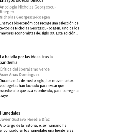
Ensayos bioeconómicos
Antología Nicholas Georgescu-
Roegen
Nicholas Georgescu-Roegen
Ensayos bioeconómicos recoge una selección de
textos de Nicholas Georgescu-Roegen, uno de los
mayores economistas del siglo XX. Esta edición...
La batalla por las ideas tras la
pandemia
Crítica del liberalismo verde
Asier Arias Domínguez
Durante más de medio siglo, los movimientos
ecologistas han luchado para evitar que
sucediera lo que está sucediendo, para corregir la
traye...
Humedales
Javier Gustavo Heredia Díaz
A lo largo de la historia, el ser humano ha
encontrado en los humedales una fuente feraz