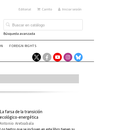
Editorial
Carrito
Iniciar sesión
Búsqueda avanzada
ÓN
FOREIGN RIGHTS
La farsa de la transición
ecológico-energética
Antonio Aretxabala
Los textos que se incluyen en este libro tienen su