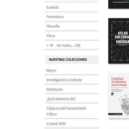
Euskadi
Feminismo
Filosofía
Física
Ver todas... (39)
NUESTRAS COLECCIONES
Mayor
Investigación y Debate
Relecturas
¿Qué sabemos de?
Clásicos del Pensamiento
Crítico
Ciudad 2030