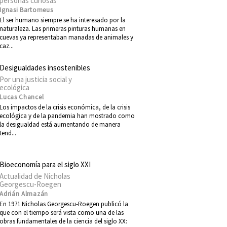
personas curiosas
Ignasi Bartomeus
El ser humano siempre se ha interesado por la
naturaleza. Las primeras pinturas humanas en
cuevas ya representaban manadas de animales y
caz...
Desigualdades insostenibles
Por una justicia social y
ecológica
Lucas Chancel
Los impactos de la crisis económica, de la crisis
ecológica y de la pandemia han mostrado como
la desigualdad está aumentando de manera
tend...
Bioeconomía para el siglo XXI
Actualidad de Nicholas
Georgescu-Roegen
Adrián Almazán
En 1971 Nicholas Georgescu-Roegen publicó la
que con el tiempo será vista como una de las
obras fundamentales de la ciencia del siglo XX: