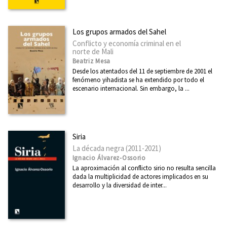
Arte
Asia
Los grupos armados del Sahel
Cataluña
Conflicto y economía criminal en el
norte de Mali
Ciencia
Beatriz Mesa
Desde los atentados del 11 de septiembre de 2001 el
Cooperación y desarrollo
fenómeno yihadista se ha extendido por todo el
escenario internacional. Sin embargo, la ...
Derechos Humanos
Diseño
Divulgación científica
Siria
Ecología
La década negra (2011-2021)
Ignacio Álvarez-Ossorio
Economía
La aproximación al conflicto sirio no resulta sencilla
dada la multiplicidad de actores implicados en su
Educación
desarrollo y la diversidad de inter...
Ética
Euskadi