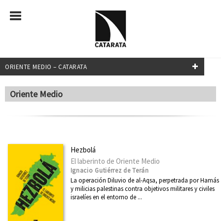
ORIENTE MEDIO – CATARATA
FILTRADO POR:
Oriente Medio
Oriente Medio
MATERIAS
Hezbolá
El laberinto de Oriente Medio
Administración pública
Ignacio Gutiérrez de Terán
África
La operación Diluvio de al-Aqsa, perpetrada por Hamás
y milicias palestinas contra objetivos militares y civiles
América Latina
israelíes en el entorno de ...
Arquitectura