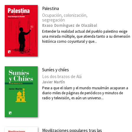
Feminismo
Palestina
Filosofía
Ocupación, colonización,
segregación
Física
Itxaso Domínguez de Olazábal
Entender la realidad actual del pueblo palestino exige
Ver todas... (39)
una mirada múltiple, que atienda tanto a su dimensión
histórica como coyuntural y que...
NUESTRAS COLECCIONES
Mayor
Suníes y chiíes
Relecturas
Los dos brazos de Alá
Javier Martín
25 aniversario
Pese a que el islam y el mundo musulmán acaparan a
diario miles de páginas de periódicos y minutos de
Fuera de Colección
radio y televisión, es aún un universo...
CATÁLOGOS PDF
Boletín julio 2026
Movilizaciones populares tras las