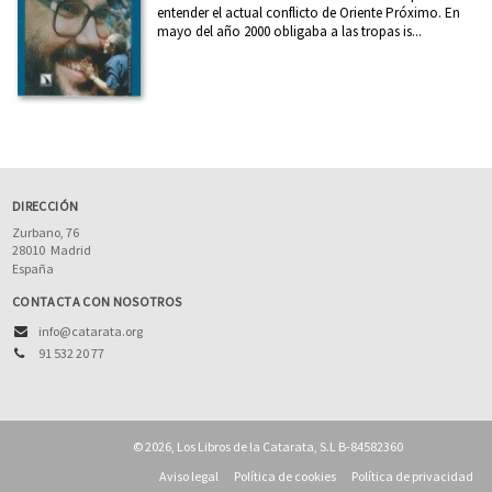
entender el actual conflicto de Oriente Próximo. En
mayo del año 2000 obligaba a las tropas is...
DIRECCIÓN
Zurbano, 76
28010
Madrid
España
CONTACTA CON NOSOTROS
info@catarata.org
91 532 20 77
© 2026, Los Libros de la Catarata, S.L B-84582360
Aviso legal
Política de cookies
Política de privacidad