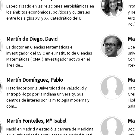
Especializado en las relaciones euroislámicas en
Pro
los ámbitos económicos, políticos y culturales
y R
entre los siglos XVI y XX. Catedrático del D...
Aut
Polí.
Martín de Diego, David
Ma
Es doctor en Ciencias Matemáticas e
Lic
investigador del CSIC en el Instituto de Ciencias
Uni
Matemáticas (ICMAT). Investigador activo en el
Com
área de...
York
Martín Domínguez, Pablo
Mar
Historiador por la Universidad de Valladolid y
Ha 
antropó¬logo por la Indiana University. Sus
Gre
centros de interés son la mitología moderna y
Filo
cóm...
Sala
Martín Fontelles, Mª Isabel
Mar
Nació en Madrid y estudió la carrera de Medicina
Doc