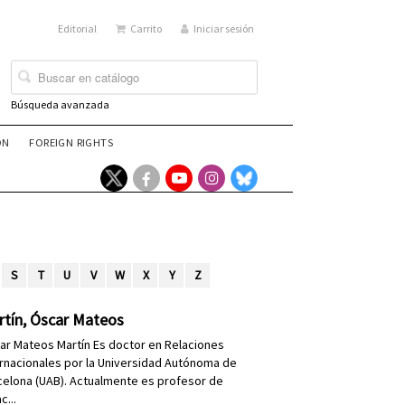
Editorial
Carrito
Iniciar sesión
Búsqueda avanzada
ÓN
FOREIGN RIGHTS
S
T
U
V
W
X
Y
Z
rtín, Óscar Mateos
ar Mateos Martín Es doctor en Relaciones
ernacionales por la Universidad Autónoma de
celona (UAB). Actualmente es profesor de
c...