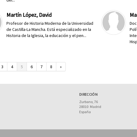
del...
Martín López, David
Mar
Profesor de Historia Moderna de la Universidad
Doc
de Castilla-La Mancha. Está especializado en la
Pol
Historia de la Iglesia, la educación y el pen...
Inte
Hisp
3
4
5
6
7
8
»
DIRECCIÓN
Zurbano, 76
28010
Madrid
España