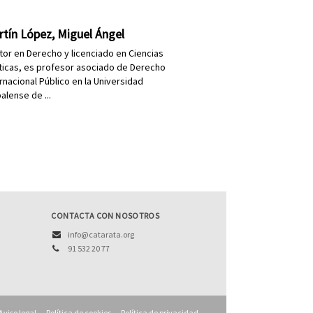
tín López, Miguel Ángel
tor en Derecho y licenciado en Ciencias
íticas, es profesor asociado de Derecho
rnacional Público en la Universidad
alense de ...
CONTACTA CON NOSOTROS
info@catarata.org
91 532 20 77
Aviso legal
Política de cookies
Política de privacidad