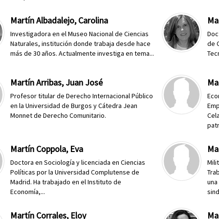
Martín Albadalejo, Carolina
Mar
Investigadora en el Museo Nacional de Ciencias
Doct
Naturales, institución donde trabaja desde hace
de C
más de 30 años. Actualmente investiga en tema...
Tecn
Martín Arribas, Juan José
Mar
Profesor titular de Derecho Internacional Público
Eco
en la Universidad de Burgos y Cátedra Jean
Emp
Monnet de Derecho Comunitario.
Cel
patr
Martín Coppola, Eva
Mar
Doctora en Sociología y licenciada en Ciencias
Mil
Políticas por la Universidad Complutense de
Tra
Madrid. Ha trabajado en el Instituto de
una
Economía,...
sind
Martín Corrales, Eloy
Mar