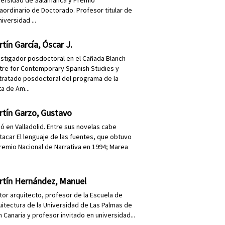
versidad de Salamanca y Premio
raordinario de Doctorado. Profesor titular de
niversidad ...
tín García, Óscar J.
estigador posdoctoral en el Cañada Blanch
tre for Contemporary Spanish Studies y
tratado posdoctoral del programa de la
ta de Am...
rtín Garzo, Gustavo
ió en Valladolid. Entre sus novelas cabe
tacar El lenguaje de las fuentes, que obtuvo
Premio Nacional de Narrativa en 1994; Marea
rtín Hernández, Manuel
tor arquitecto, profesor de la Escuela de
uitectura de la Universidad de Las Palmas de
 Canaria y profesor invitado en universidad...