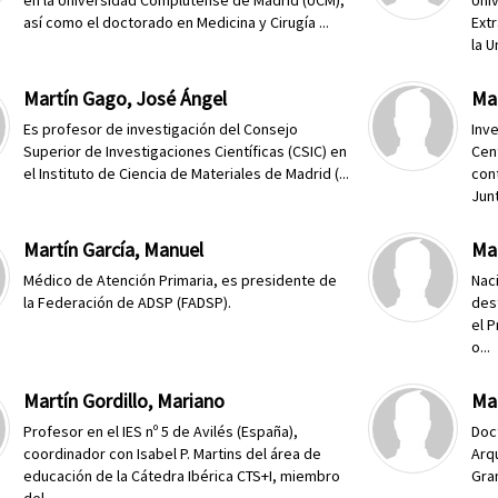
en la Universidad Complutense de Madrid (UCM),
Uni
así como el doctorado en Medicina y Cirugía ...
Ext
la U
Martín Gago, José Ángel
Mar
Es profesor de investigación del Consejo
Inv
Superior de Investigaciones Científicas (CSIC) en
Cen
el Instituto de Ciencia de Materiales de Madrid (...
con
Jun
Martín García, Manuel
Ma
Médico de Atención Primaria, es presidente de
Nac
la Federación de ADSP (FADSP).
des
el 
o...
Martín Gordillo, Mariano
Ma
Profesor en el IES nº 5 de Avilés (España),
Doc
coordinador con Isabel P. Martins del área de
Arq
educación de la Cátedra Ibérica CTS+I, miembro
Gran