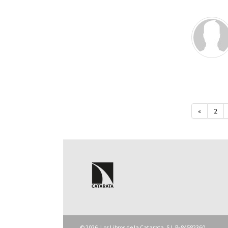
«
2
© 2026, Los Libros de la Catarata, S.L B-84582360