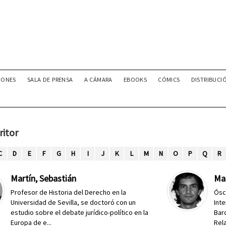
IONES
SALA DE PRENSA
A CÁMARA
EBOOKS
CÓMICS
DISTRIBUCI
ritor
C
D
E
F
G
H
I
J
K
L
M
N
O
P
Q
R
Martín, Sebastián
Ma
Profesor de Historia del Derecho en la
Ósc
Universidad de Sevilla, se doctoró con un
Int
estudio sobre el debate jurídico-político en la
Bar
Europa de e...
Rela