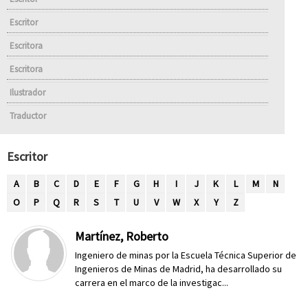
Escritor
Escritora
Escritora
Ilustrador
Traductor
Escritor
A
B
C
D
E
F
G
H
I
J
K
L
M
N
O
P
Q
R
S
T
U
V
W
X
Y
Z
Martínez, Roberto
Ingeniero de minas por la Escuela Técnica Superior de
Ingenieros de Minas de Madrid, ha desarrollado su
carrera en el marco de la investigac...