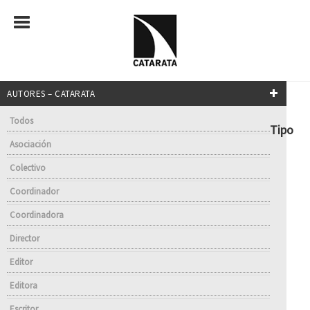
AUTORES – CATARATA
Todos
Tipo
Asociación
Colectivo
Coordinador
Coordinadora
Director
Editor
Editora
Escritor