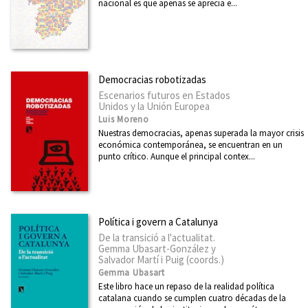
nacional es que apenas se aprecia e...
Democracias robotizadas
Escenarios futuros en Estados
Unidos y la Unión Europea
Luis Moreno
Nuestras democracias, apenas superada la mayor crisis
económica contemporánea, se encuentran en un
punto crítico. Aunque el principal contex...
Política i govern a Catalunya
De la transició a l'actualitat.
Gemma Ubasart-González y
Salvador Martí i Puig (coords.)
Gemma Ubasart
Este libro hace un repaso de la realidad política
catalana cuando se cumplen cuatro décadas de la