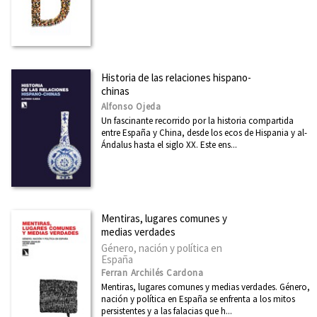
Feminismo
Filosofía
Física
Historia de las relaciones hispano-
Ver todas... (39)
chinas
Alfonso Ojeda
Un fascinante recorrido por la historia compartida
NUESTRAS COLECCIONES
entre España y China, desde los ecos de Hispania y al-
Ándalus hasta el siglo XX. Este ens...
Mayor
Investigación y Debate
Relecturas
Mentiras, lugares comunes y
Clásicos del Pensamiento Crítico
medias verdades
Género, nación y política en
Primero de Mayo
España
Ferran Archilés Cardona
Ciudad 2030
Mentiras, lugares comunes y medias verdades. Género,
nación y política en España se enfrenta a los mitos
Miradas Matemáticas
persistentes y a las falacias que h...