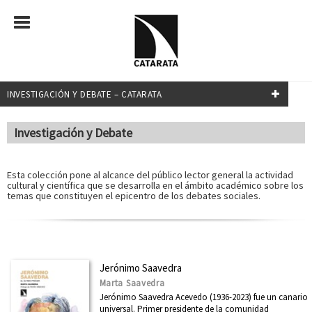
INVESTIGACIÓN Y DEBATE – CATARATA
FILTRADO POR:
Investigación y Debate
Política
Esta colección pone al alcance del público lector general la actividad
cultural y científica que se desarrolla en el ámbito académico sobre los
temas que constituyen el epicentro de los debates sociales.
MATERIAS
Administración pública
África
Jerónimo Saavedra
América Latina
Marta Saavedra
Jerónimo Saavedra Acevedo (1936-2023) fue un canario
Arquitectura
universal. Primer presidente de la comunidad