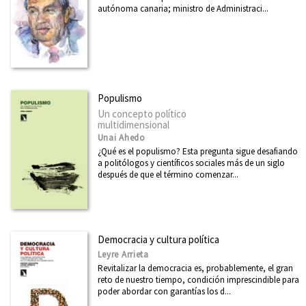
autónoma canaria; ministro de Administraci...
Arte
Asia
Cataluña
Ciencia
Populismo
Cooperación y desarrollo
Un concepto político
multidimensional
Derechos Humanos
Unai Ahedo
Diseño
¿Qué es el populismo? Esta pregunta sigue desafiando
a politólogos y científicos sociales más de un siglo
Divulgación científica
después de que el término comenzar...
Ecología
Economía
Democracia y cultura política
Educación
Leyre Arrieta
Ética
Revitalizar la democracia es, probablemente, el gran
reto de nuestro tiempo, condición imprescindible para
Euskadi
poder abordar con garantías los d...