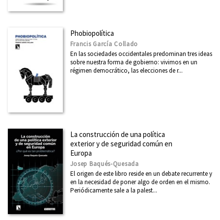
Desarrollo y Cooperación
Economía inclusiva
Phobiopolítica
Eleanor Roosevelt
Francis García Collado
En las sociedades occidentales predominan tres ideas
La Europa a la que vamos
sobre nuestra forma de gobierno: vivimos en un
régimen democrático, las elecciones de r...
Colección Ramón Rubial
Reversos del Leviatán
Alternativas
Arquia/contextos
La construcción de una política
25 aniversario
exterior y de seguridad común en
Europa
Edupaz
Josep Baqués-Quesada
Estudios socioculturales
El origen de este libro reside en un debate recurrente y
en la necesidad de poner algo de orden en el mismo.
Fuera de Colección
Periódicamente sale a la palest...