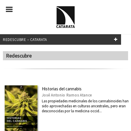
REDESCUBRE – CATARATA
FILTRADO POR:
Redescubre
Historia
MATERIAS
Historias del cannabis
José Antonio Ramos Atance
Administración pública
Las propiedades medicinales de los cannabinoides han
África
sido aprovechadas en culturas ancestrales, pero eran
desconocidas por la medicina occid...
América Latina
Arquitectura