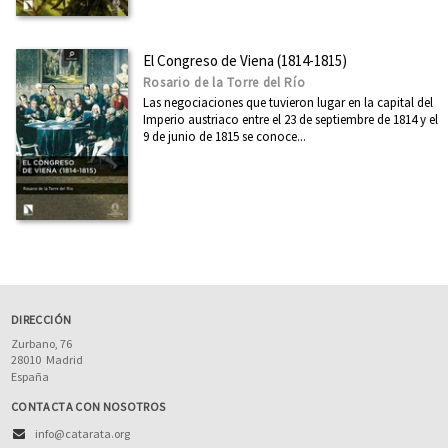
Arte
Asia
El Congreso de Viena (1814-1815)
Rosario de la Torre del Río
Cataluña
Las negociaciones que tuvieron lugar en la capital del
Ciencia
Imperio austriaco entre el 23 de septiembre de 1814 y el
9 de junio de 1815 se conoce...
Cooperación y desarrollo
Derechos Humanos
Diseño
Divulgación científica
Ecología
DIRECCIÓN
Economía
Zurbano, 76
Educación
28010
Madrid
España
Ética
CONTACTA CON NOSOTROS
Euskadi
info@catarata.org