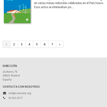
en varias mesas redondas celebradas en el País Vasco.
Esos actos se interesaban po...
1
2
3
4
5
6
7
»
DIRECCIÓN
Zurbano, 76
28010
Madrid
España
CONTACTA CON NOSOTROS
info@catarata.org
91 532 20 77