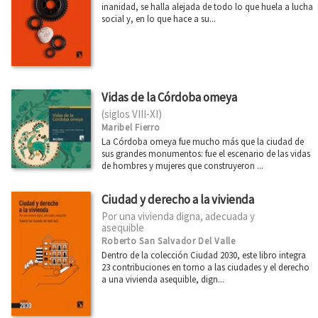
Diseño
inanidad, se halla alejada de todo lo que huela a lucha
social y, en lo que hace a su...
Divulgación científica
Ecología
Economía
Vidas de la Córdoba omeya
Educación
(siglos VIII-XI)
Ética
Maribel Fierro
La Córdoba omeya fue mucho más que la ciudad de
Euskadi
sus grandes monumentos: fue el escenario de las vidas
de hombres y mujeres que construyeron ...
Feminismo
Filosofía
Ciudad y derecho a la vivienda
Por una vivienda digna, adecuada y
Física
asequible
Roberto San Salvador Del Valle
Ver todas... (21)
Dentro de la colección Ciudad 2030, este libro integra
23 contribuciones en torno a las ciudades y el derecho
a una vivienda asequible, dign...
CATÁLOGOS PDF