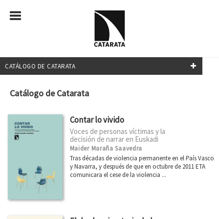
CATÁLOGO DE CATARATA
NUESTRAS COLECCIONES
Catálogo de Catarata
Mayor
Contar lo vivido
Transiciones
Voces de personas víctimas y la
decisión de narrar en Euskadi
Investigación y Debate
Maider Maraña Saavedra
Relecturas
Tras décadas de violencia permanente en el País Vasco
y Navarra, y después de que en octubre de 2011 ETA
¿Qué sabemos de?
comunicara el cese de la violencia ...
Transiciones
Clásicos del Pensamiento Crítico