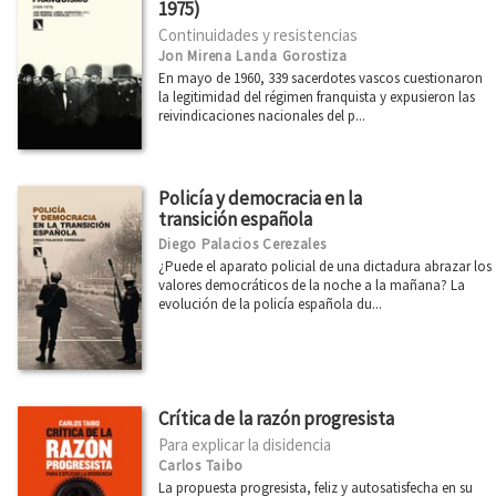
Ver todas... (21)
1975)
Continuidades y resistencias
Jon Mirena Landa Gorostiza
En mayo de 1960, 339 sacerdotes vascos cuestionaron
MATERIAS
la legitimidad del régimen franquista y expusieron las
reivindicaciones nacionales del p...
Administración pública
África
Policía y democracia en la
América Latina
transición española
Arquitectura
Diego Palacios Cerezales
¿Puede el aparato policial de una dictadura abrazar los
Arte
valores democráticos de la noche a la mañana? La
evolución de la policía española du...
Asia
Cataluña
Ciencia
Crítica de la razón progresista
Cooperación y desarrollo
Para explicar la disidencia
Derechos Humanos
Carlos Taibo
La propuesta progresista, feliz y autosatisfecha en su