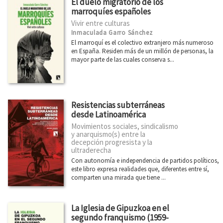
El duelo migratorio de los
Breves historias de países de América
marroquíes españoles
Primero de Mayo
Vivir entre culturas
Inmaculada Garro Sánchez
Arquitecturas
El marroquí es el colectivo extranjero más numeroso
en España. Residen más de un millón de personas, la
Ciudad 2030
mayor parte de las cuales conserva s...
Miradas Matemáticas
Casa África
Resistencias subterráneas
Desarrollo y Cooperación
desde Latinoamérica
Economía inclusiva
Movimientos sociales, sindicalismo
y anarquismo(s) entre la
Dirasat - Estudios Árabes
decepción progresista y la
ultraderecha
arte + educación
Con autonomía e independencia de partidos políticos,
este libro expresa realidades que, diferentes entre sí,
Eleanor Roosevelt
comparten una mirada que tiene ...
Física y Ciencia para todos
La Iglesia de Gipuzkoa en el
Divulgación Científica
segundo franquismo (1959-