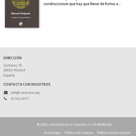
construcciones que hay que llenar de forma a...
Arte
Asia
Cataluña
Ciencia
Cooperación y desarrollo
Derechos Humanos
DIRECCIÓN
Zurbano, 76
Diseño
28010
Madrid
España
Divulgación científica
CONTACTA CON NOSOTROS
Ecología
info@catarata.org
Economía
91 532 20 77
Educación
Ética
© 2026, Los Libros de la Catarata, S.L B-84582360
Euskadi
Aviso legal
Política de cookies
Política de privacidad