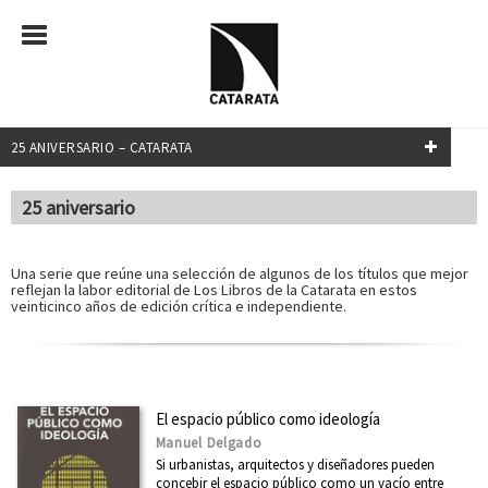
25 ANIVERSARIO – CATARATA
FILTRADO POR:
25 aniversario
Filosofía
Una serie que reúne una selección de algunos de los títulos que mejor
reflejan la labor editorial de Los Libros de la Catarata en estos
veinticinco años de edición crítica e independiente.
MATERIAS
Administración pública
África
El espacio público como ideología
América Latina
Manuel Delgado
Si urbanistas, arquitectos y diseñadores pueden
Arquitectura
concebir el espacio público como un vacío entre