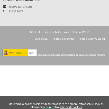
Arte
info@catarata.org
91 532 20 77
Asia
Cataluña
Ciencia
© 2026, Los Libros de la Catarata, S.L B-84582360
Cooperación y desarrollo
Aviso legal
Política de cookies
Política de privacidad
Derechos Humanos
Diseño
Divulgación científica
Ecología
Economía
Educación
Ética
Euskadi
Utilizamos cookies propias y de terceros para mejorar nuestros servicios. Más
información en nuestra
política de cookies
.